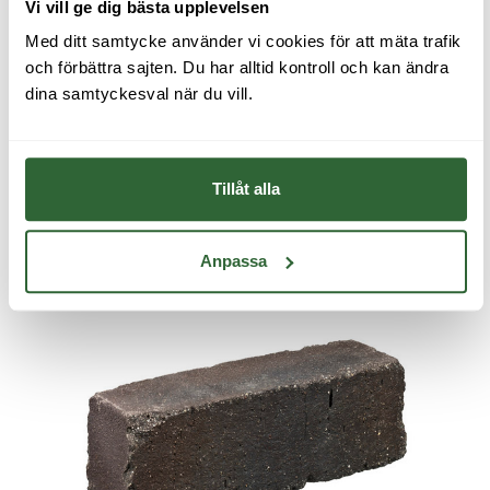
kunskapspaket.
Vi vill ge dig bästa upplevelsen
Kunskapspaketet för marktegel
Med ditt samtycke använder vi cookies för att mäta trafik 
innehåller principitningar, DWG-filer,
och förbättra sajten. Du har alltid kontroll och kan ändra 
hatches, skötselanvisningar,
läggningsanvisningar, argument och
dina samtyckesval när du vill.
inspiration.
Produktdatablad Ancona Antica
Tillåt alla
BILDER
Anpassa