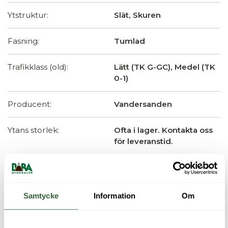
Ytstruktur:
Slät, Skuren
Fasning:
Tumlad
Trafikklass (old):
Lätt (TK G-GC), Medel (TK
0-1)
Producent:
Vandersanden
Ytans storlek:
Ofta i lager. Kontakta oss
för leveranstid.
Samtycke
Information
Om
HÄMTA KUNSKAPSPAKET
Här kan du beställa våra kostnadsfria