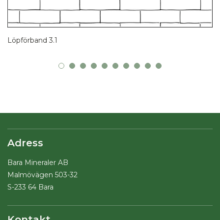
Löpförband 3.1
Adress
Bara Mineraler AB
Malmövägen 503-32
S-233 64 Bara
Kontakt