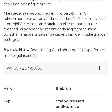
är skuren och något grövre.
Marktegel ska läggas med en fog på 3-5 mm. Vi
rekommenderar att använda makadamflis 2-4 mm, tvättat
stenmjöl 0-4 mm utan finfraktion eller en naturlig torr
fogsand. Vi avråder från att använda fogmaterial med
ogräshämmande tillsatser då sådant kan ge missfärgningar
på tegel.
SundaHus:
Bedömning A - tillhör produktgrupp "Antica
marktegel (serie 2)"
Färg:
Blåbrun
Typ:
Strängpressad
antiktumlad