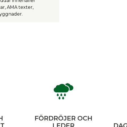
ddar innehåller
ar, AMA texter,
byggnader.
H
FÖRDRÖJER OCH
GT
LEDER
DAG