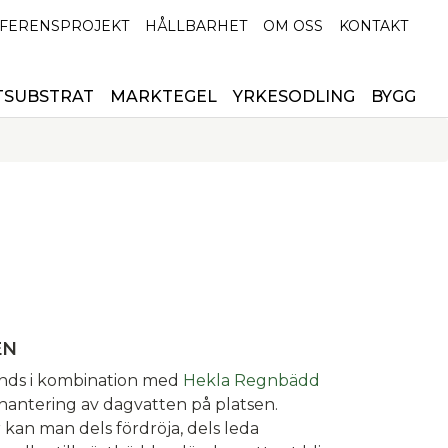
FERENSPROJEKT
HÅLLBARHET
OM OSS
KONTAKT
TSUBSTRAT
MARKTEGEL
YRKESODLING
BYGG
EN
änds i kombination med
Hekla Regnbädd
hantering av dagvatten på platsen.
an man dels fördröja, dels leda