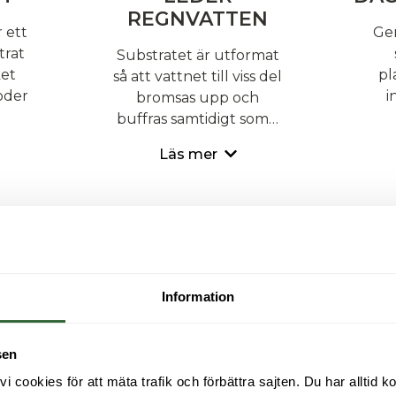
REGNVATTEN
 ett
Ge
trat
Substratet är utformat
ket
pl
så att vattnet till viss del
oder
i
bromsas upp och
buffras samtidigt som…
Läs mer
Information
sen
cookies för att mäta trafik och förbättra sajten. Du har alltid ko