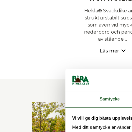
Hekla® Svackdike är
strukturstabilt subs
som även vid myc
nederbörd och peri
av stående…
Läs mer
Samtycke
Vi vill ge dig bästa upplevel
Med ditt samtycke använder vi 