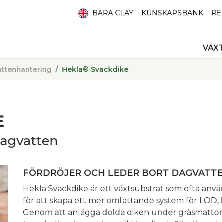
BARA CLAY
KUNSKAPSBANK
RE
VÄX
ttenhantering
Hekla® Svackdike
E
dagvatten
FÖRDRÖJER OCH LEDER BORT DAGVATT
Hekla Svackdike är ett växtsubstrat som ofta anv
för att skapa ett mer omfattande system för LOD, 
Genom att anlägga dolda diken under gräsmattor k