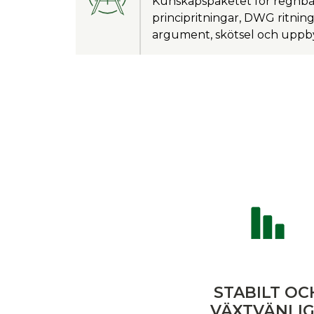
Kunskapspaketet för regnbä
principritningar, DWG ritning
argument, skötsel och upp
STABILT OC
VÄXTVÄNLI