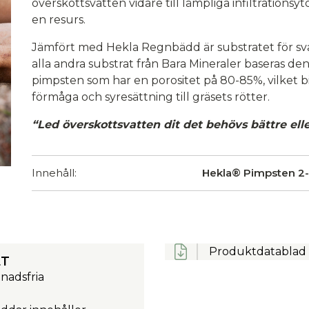
överskottsvatten vidare till lämpliga infiltrationsyt
en resurs.
Jämfört med Hekla Regnbädd är substratet för sv
alla andra substrat från Bara Mineraler baseras d
pimpsten som har en porositet på 80-85%, vilket b
förmåga och syresättning till gräsets rötter.
“Led överskottsvatten dit det behövs bättre eller
Innehåll:
Hekla® Pimpsten 2-
Produktdatablad 
ET
tnadsfria