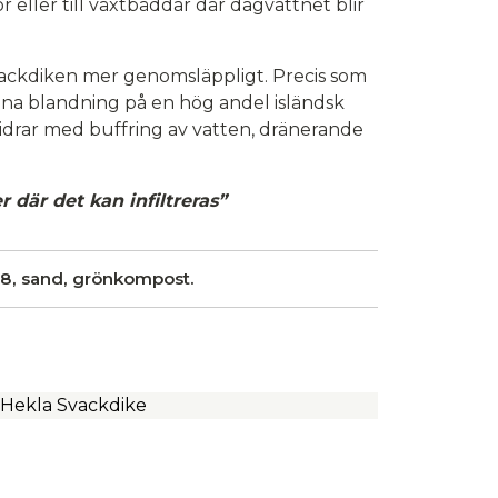
or eller till växtbäddar där dagvattnet blir
ackdiken mer genomsläppligt. Precis som
enna blandning på en hög andel isländsk
idrar med buffring av vatten, dränerande
 där det kan infiltreras”
8, sand, grönkompost.
Hekla Svackdike