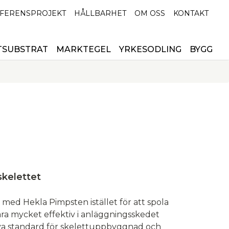
FERENSPROJEKT
HÅLLBARHET
OM OSS
KONTAKT
TSUBSTRAT
MARKTEGEL
YRKESODLING
BYGG
skelettet
 med Hekla Pimpsten istället för att spola
vara mycket effektiv i anläggningsskedet
nya standard för skelettuppbyggnad och