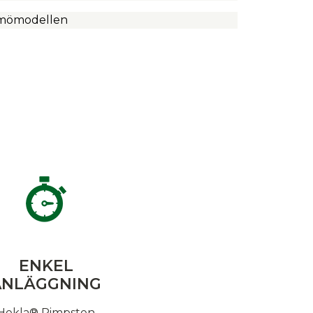
mömodellen
ENKEL
ANLÄGGNING
Hekla® Pimpsten