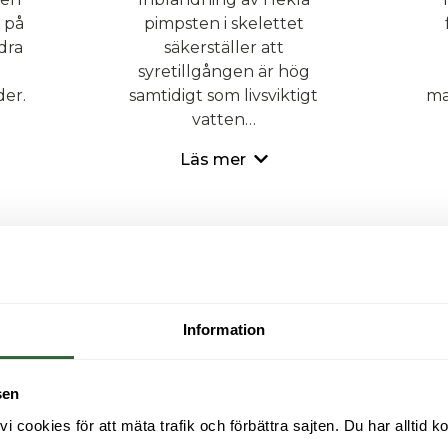
 på
pimpsten i skelettet
dra
säkerställer att
syretillgången är hög
er.
samtidigt som livsviktigt
ma
vatten…
Läs mer
Information
sen
cookies för att mäta trafik och förbättra sajten. Du har alltid ko