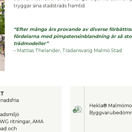
tryggar sina stadsträds framtid.
“Efter många års provande av diverse förbättran
fördelarna med pimpstensinblandning är så stor
trädmodeller”
– Mattias Thelander, Trädansvarig Malmö Stad
ET
tnadsfria
Hekla® Malmömod
Byggvarubedömn
tadsmiljö
 DWG ritningar, AMA
nad och