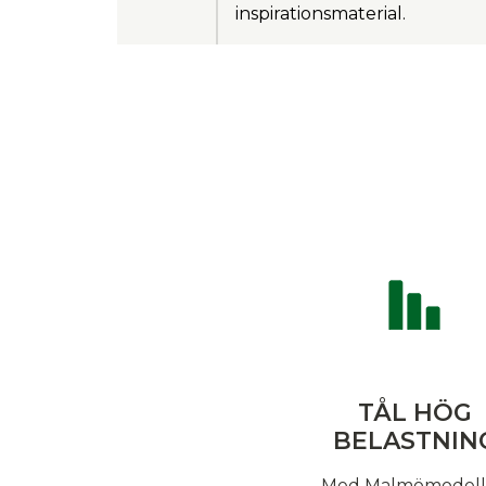
inspirationsmaterial.
TÅL HÖG
BELASTNIN
Med Malmömodel