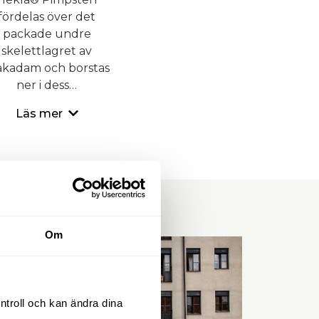
fördelas över det
packade undre
skelettlagret av
kadam och borstas
ner i dess…
Läs mer
Om
ntroll och kan ändra dina 