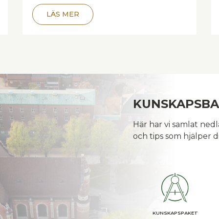
LÄS MER
KUNSKAPSB
Här har vi samlat ned
och tips som hjälper di
KUNSKAPSPAKET