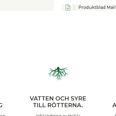
Produktblad Mal
VATTEN OCH SYRE
G
TILL RÖTTERNA.
len
Inblandning av Hekla