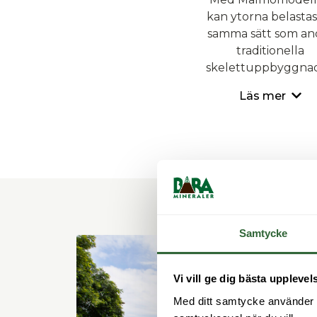
kan ytorna belastas
samma sätt som an
traditionella
skelettuppbyggnad
Läs mer
Samtycke
Vi vill ge dig bästa upplevel
Med ditt samtycke använder vi 