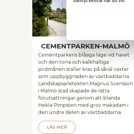
samtyckesval när du vill.
CEMENTPARKEN-MALMÖ
Cementparkens blåsiga läge vid havet
och den torra och kalkhaltiga
jordmånen ställer krav på såväl växter
som uppbyggnaden av växtbäddarna.
Landskapsarkitekten Magnus Svensson
i Malmö stad skapade de rätta
förutsättningar genom att blanda
Hekla Pimpsten med grov makadam i
den undre delen av växtbäddarna.
LÄS MER