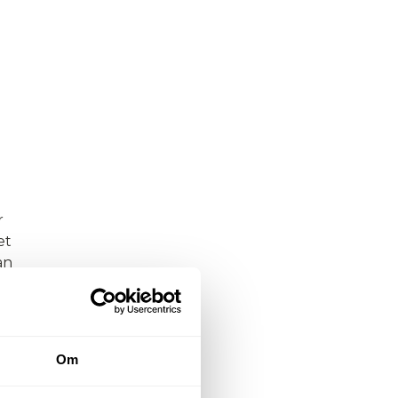
r
et
an
å…
Om