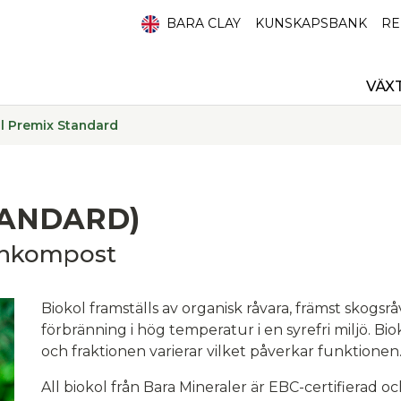
BARA CLAY
KUNSKAPSBANK
RE
VÄX
l Premix Standard
TANDARD)
önkompost
Biokol framställs av organisk råvara, främst skogs­r
förbränning i hög temperatur i en syrefri miljö. Bi
och fraktionen varierar vilket påverkar funktionen
All biokol från Bara Mineraler är EBC-certifierad oc