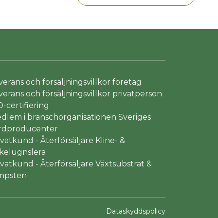
verans och försäljningsvillkor företag
verans och försäljningsvillkor privatperson
O-certifiering
dlem i branschorganisationen Sveriges
rdproducenter
ivatkund - Återförsäljare Kline- &
kelugnslera
ivatkund - Återförsäljare Växtsubstrat &
mpsten
Dataskyddspolicy