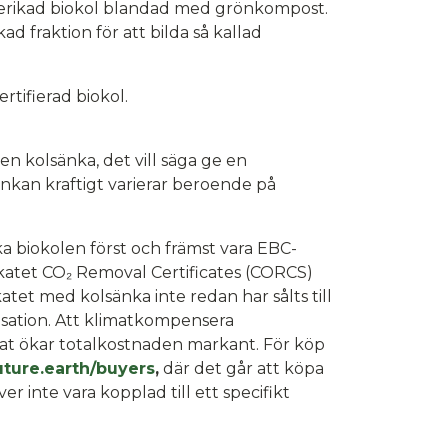
sberikad biokol blandad med grönkompost.
d fraktion för att bilda så kallad
tifierad biokol.
n kolsänka, det vill säga ge en
änkan kraftigt varierar beroende på
a biokolen först och främst vara EBC-
ikatet CO₂ Removal Certificates (CORCS)
ikatet med kolsänka inte redan har sålts till
ation. Att klimatkompensera
kat ökar totalkostnaden markant. För köp
ture.earth/buyers
,
där det går att köpa
inte vara kopplad till ett specifikt