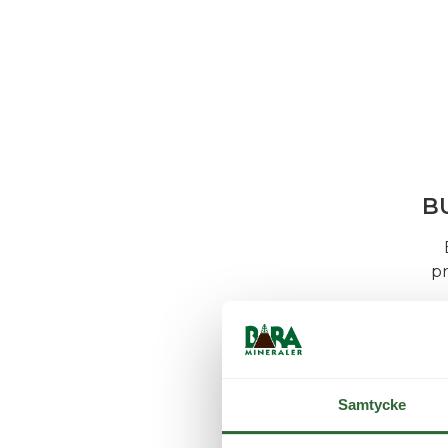
B
pr
Samtycke