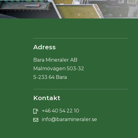
Adress
Bara Mineraler AB
Malmövägen 503-32
S-233 64 Bara
Kontakt
+46 40 54 22 10
info@baramineraler.se