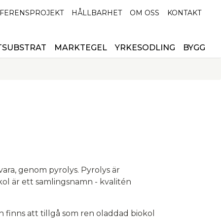
FERENSPROJEKT
HÅLLBARHET
OM OSS
KONTAKT
TSUBSTRAT
MARKTEGEL
YRKESODLING
BYGG
åvara, genom pyrolys. Pyrolys är
okol är ett samlingsnamn - kvalitén
.
h finns att tillgå som ren oladdad biokol