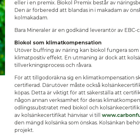
eller i en premix. Biokol Premix består av näring
Den är förberedd att blandas in i makadam av önska
kolmakadam.
Bara Mineraler är en godkänd leverantör av EBC-cer
Biokol som klimatkompensation
Utöver buffring av näring kan biokol fungera som e
klimatpositiv effekt. En utmaning är dock att kols
tillverkningsprocess och råvara.
För att tillgodoräkna sig en klimatkompensation sk
certifierad. Därutöver måste också kolsänkecertif
köpas. Detta är viktigt för att säkerställa att certif
någon annan verksamhet för deras klimatkompens
odlingssubstratet med biokol och kolsänkecertifi
av kolsänkecertifikat hänvisar vi till
www.carbonfu
den mängd kolsänka som önskas. Kolsänkan behöver 
projekt.