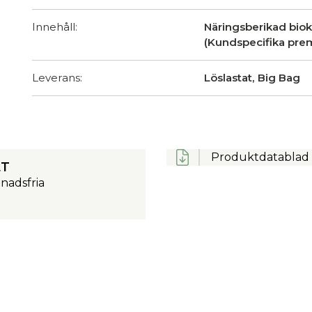
Innehåll:
Näringsberikad biok
(Kundspecifika prem
Leverans:
Löslastat, Big Bag
Produktdatablad 
ET
tnadsfria