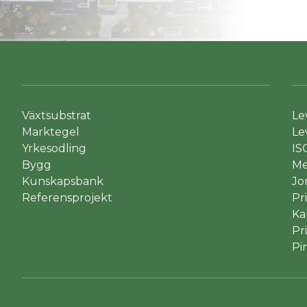
Växtsubstrat
Le
Marktegel
Le
Yrkesodling
IS
Bygg
Me
Kunskapsbank
Jo
Referensprojekt
Pr
Ka
Pr
Pi