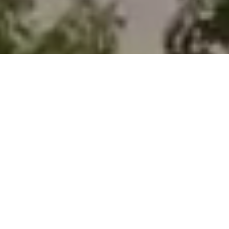
GRÖNSKANDE OCH HÅLLBARA
STADSMILJÖER
REGNBÄDDAR OCH DAGVATTEN
Hantera dagvatten med grönblå lösningar
HEKLA PIMPSTEN
Total porvolym 85%, varav 45% är vattenhållande