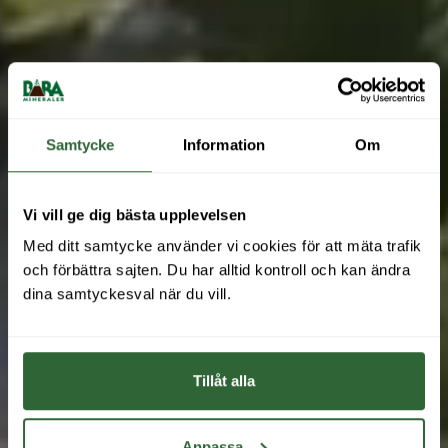
Samtycke
Information
Om
Vi vill ge dig bästa upplevelsen
NATURLIGA
Med ditt samtycke använder vi cookies för att mäta trafik 
och förbättra sajten. Du har alltid kontroll och kan ändra 
PRODUKTER FÖR
dina samtyckesval när du vill.
HÅLLBARA STÄDER
Med växtsubstrat och marktegel som grund,
Tillåt alla
skapar vi grönskande och hållbara
stadsmiljöer tillsammans med arkitekter,
Anpassa