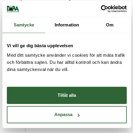
Övrigt:
Fogarea 8-10%,
Infiltrationskapacitet 1100
Samtycke
Information
Om
L/s/ha
Producent:
Vandersanden
Vi vill ge dig bästa upplevelsen
Med ditt samtycke använder vi cookies för att mäta trafik 
och förbättra sajten. Du har alltid kontroll och kan ändra 
dina samtyckesval när du vill.
HÄMTA KUNSKAPSPAKET
Här kan du beställa våra kostnadsfria
kunskapspaket.
Tillåt alla
Kunskapspaketet för marktegel
innehåller principitningar, DWG-filer,
hatches, skötselanvisningar,
Anpassa
läggningsanvisningar, argument och
inspiration.