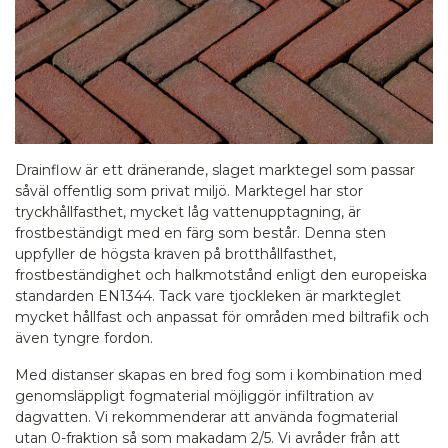
Drainflow är ett dränerande, slaget marktegel som passar
såväl offentlig som privat miljö. Marktegel har stor
tryckhållfasthet, mycket låg vattenupptagning, är
frostbeständigt med en färg som består. Denna sten
uppfyller de högsta kraven på brotthållfasthet,
frostbeständighet och halkmotstånd enligt den europeiska
standarden EN1344. Tack vare tjockleken är markteglet
mycket hållfast och anpassat för områden med biltrafik och
även tyngre fordon.
Med distanser skapas en bred fog som i kombination med
genomsläppligt fogmaterial möjliggör infiltration av
dagvatten. Vi rekommenderar att använda fogmaterial
utan 0-fraktion så som makadam 2/5. Vi avråder från att