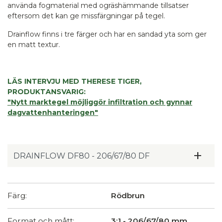
använda fogmaterial med ogräshämmande tillsatser
eftersom det kan ge missfärgningar på tegel.
Drainflow finns i tre färger och har en sandad yta som ger
en matt textur.
LÄS INTERVJU MED THERESE TIGER,
PRODUKTANSVARIG:
"Nytt marktegel möjliggör infiltration och gynnar
dagvattenhanteringen"
Färg:
Rödbrun
Format och mått:
3:1 - 206/67/80 mm