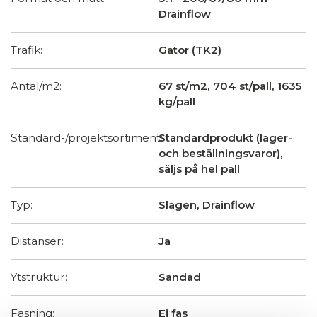
Drainflow
Trafik:
Gator (TK2)
Antal/m2:
67 st/m2, 704 st/pall, 1635
kg/pall
Standard-/projektsortiment:
Standardprodukt (lager-
och beställningsvaror),
säljs på hel pall
Typ:
Slagen, Drainflow
Distanser:
Ja
Ytstruktur:
Sandad
Fasning:
Ej fas