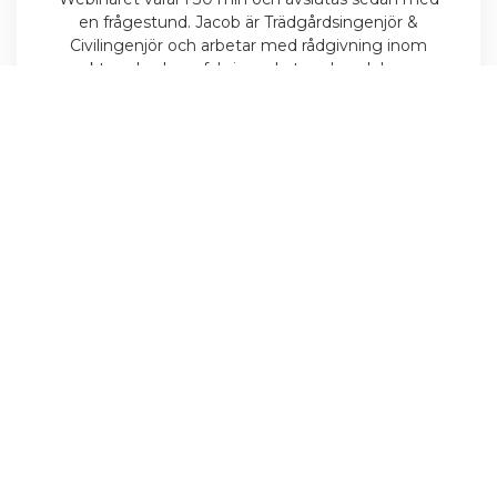
en frågestund. Jacob är Trädgårdsingenjör &
Civilingenjör och arbetar med rådgivning inom
marktegel och prefabricerade tegelmoduler som
bänkar och murar.
Adress
Bara Mineraler AB
Malmövägen 503-32
S-233 64 Bara
Kontakt
+46 40 54 22 10