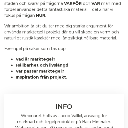
staden och svarar på frågorna
VARFÖR
och
VAR
man med
fördel använder detta fantastiska material. I del 2 har vi
fokus på frågan
HUR
.
Vår ambition är att du tar med dig starka argument för
använda marktegel i projekt där du vill skapa en varm och
naturligt rustik karaktär med långsiktigt hållbara material.
Exempel på saker som tas upp:
Vad är marktegel?
Hållbarhet och livslängd
Var passar marktegel?
Inspiration från projekt.
INFO
Webinaret hölls av Jacob Vallkil, ansvarig för
marknad och tegelprodukter på Bara Mineraler.
Webinaret varar i 30 min och avslutas sedan med