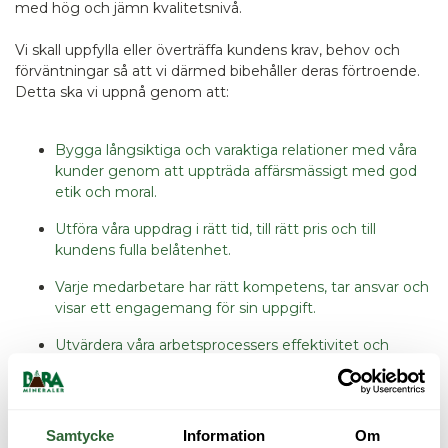
med hög och jämn kvalitetsnivå.
Vi skall uppfylla eller överträffa kundens krav, behov och
förväntningar så att vi därmed bibehåller deras förtroende.
Detta ska vi uppnå genom att:
Bygga långsiktiga och varaktiga relationer med våra
kunder genom att uppträda affärsmässigt med god
etik och moral.
Utföra våra uppdrag i rätt tid, till rätt pris och till
kundens fulla belåtenhet.
Varje medarbetare har rätt kompetens, tar ansvar och
visar ett engagemang för sin uppgift.
Utvärdera våra arbetsprocessers effektivitet och
därigenom jobba mot ständiga förbättringar.
Uppfylla alla lagkrav och branschregler som berör vår
verksamhet.
Samtycke
Information
Om