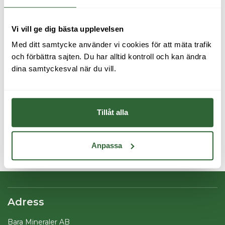
Samverka med branschorganisationerna.
Utvärdera kvalitetspolicyns fortsatta lämplighet vid
Vi vill ge dig bästa upplevelsen
ledningens genomgångar.
Med ditt samtycke använder vi cookies för att mäta trafik 
Göra vår kvalitetspolicy förstådd bland våra
och förbättra sajten. Du har alltid kontroll och kan ändra 
medarbetare, samt känd hos våra kunder, leverantörer
dina samtyckesval när du vill.
och andra intressenter.
Slutligen ska vi arbeta med att ständigt förbättra
kvalitetsledningssystemet.
Tillåt alla
Reviderad 2024-07-08
Anpassa
Adress
Bara Mineraler AB