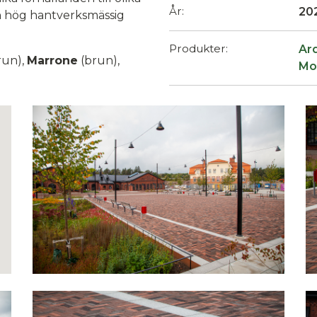
År:
20
 en hög hantverksmässig
Produkter:
Ar
run),
Marrone
(brun),
Mo