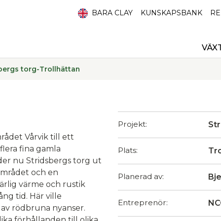
BARA CLAY
KUNSKAPSBANK
RE
VÄX
bergs torg-Trollhättan
Projekt:
St
det Vårvik till ett
lera fina gamla
Plats:
Tro
er nu Stridsbergs torg ut
 området och en
Planerad av:
Bj
ärlig värme och rustik
 tid. Här ville
Entreprenör:
NC
x av rödbruna nyanser.
ka förhållanden till olika