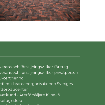
verans och försäljningsvillkor företag
verans och försäljningsvillkor privatperson
O-certifiering
dlem i branschorganisationen Sveriges
rdproducenter
ivatkund - Återförsäljare Kline- &
kelugnslera