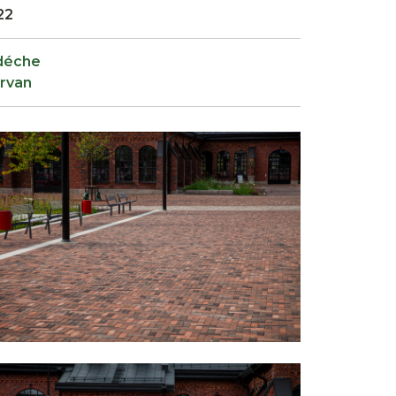
22
déche
rvan