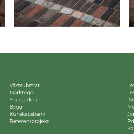
Växtsubstrat
Le
Marktegel
Le
Yrkesodling
IS
Bygg
Me
Kunskapsbank
Jo
Referensprojekt
Pr
Ka