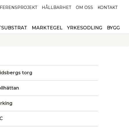
FERENSPROJEKT
HÅLLBARHET
OM OSS
KONTAKT
TSUBSTRAT
MARKTEGEL
YRKESODLING
BYGG
ridsbergs torg
llhättan
erking
C