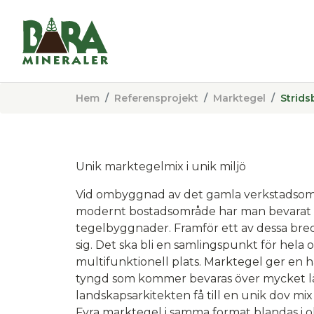
Hem
Referensprojekt
Marktegel
Strids
Unik marktegelmix i unik miljö
Vid ombyggnad av det gamla verkstadsområ
modernt bostadsområde har man bevarat f
tegelbyggnader. Framför ett av dessa bred
sig. Det ska bli en samlingspunkt för hela
multifunktionell plats. Marktegel ger en h
tyngd som kommer bevaras över mycket lång
landskapsarkitekten få till en unik dov mi
Fyra marktegel i samma format blandas i oli