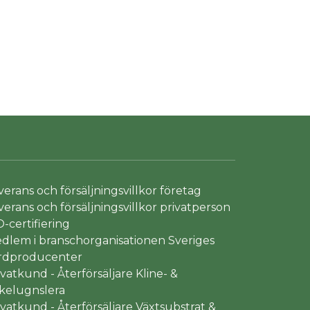
verans och försäljningsvillkor företag
verans och försäljningsvillkor privatperson
O-certifiering
dlem i branschorganisationen Sveriges
rdproducenter
ivatkund - Återförsäljare Kline- &
kelugnslera
ivatkund - Återförsäljare Växtsubstrat &