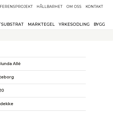
FERENSPROJEKT
HÅLLBARHET
OM OSS
KONTAKT
TSUBSTRAT
MARKTEGEL
YRKESODLING
BYGG
lunda Allé
teborg
20
idekke