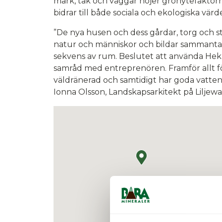
mark, tak och väggar höjer grönytefaktor
bidrar till både sociala och ekologiska värd
”De nya husen och dess gårdar, torg och s
natur och människor och bildar sammanta
sekvens av rum. Beslutet att använda Hekla
samråd med entreprenören. Framför allt fö
väldränerad och samtidigt har goda vatte
Ionna Olsson, Landskapsarkitekt på Liljewal