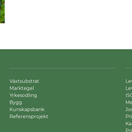
Växtsubstrat
Le
Marktegel
Le
Yrkesodling
IS
Bygg
Me
Kunskapsbank
Jo
Referensprojekt
Pr
Ka
Pr