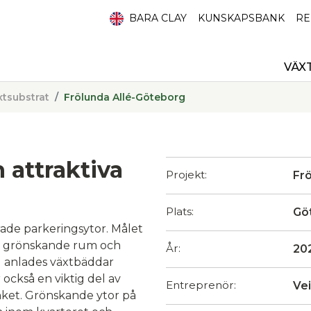
BARA CLAY
KUNSKAPSBANK
RE
VÄX
xtsubstrat
Frölunda Allé-Göteborg
attraktiva
Projekt:
Frö
Plats:
Gö
erade parkeringsytor. Målet
d grönskande rum och
År:
20
l anlades växtbäddar
ckså en viktig del av
Entreprenör:
Ve
ket. Grönskande ytor på