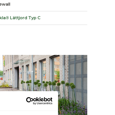
jewall
kla® Lättjord Typ C