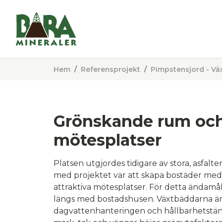
Hem
Referensprojekt
Pimpstensjord - Vä
Grönskande rum och 
mötesplatser
Platsen utgjordes tidigare av stora, asfalt
med projektet var att skapa bostäder me
attraktiva mötesplatser. För detta ändamå
längs med bostadshusen. Växtbäddarna är o
dagvattenhanteringen och hållbarhetstän