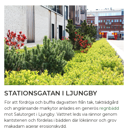
STATIONSGATAN I LJUNGBY
För att fördröja och buffra dagvatten från tak, takträdgård
och angränsande markytor anlades en generös
regnbädd
mot Salutorget i Ljungby. Vattnet leds via rännor genom
kantstenen och fördelas i bädden där lökrännor och grov
makadam agerar erosionskydd.