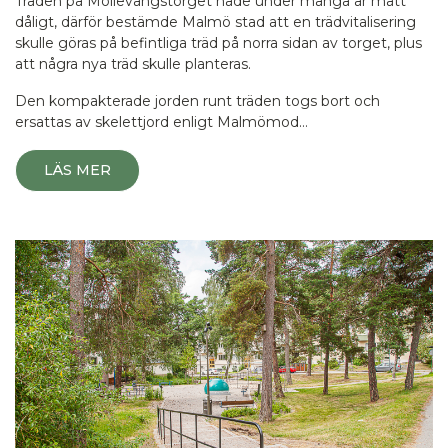
Träden på Möllevångstorget hade under många år mått
dåligt, därför bestämde Malmö stad att en trädvitalisering
skulle göras på befintliga träd på norra sidan av torget, plus
att några nya träd skulle planteras.
Den kompakterade jorden runt träden togs bort och
ersattas av skelettjord enligt Malmömod…
LÄS MER