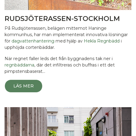
RUDSJÖTERASSEN-STOCKHOLM
På Rudsjöterrassen, belägen mittemot Haninge
kommunhus, har man implementerat innovativa lösningar
för
dagvattenhantering
med hjälp av
Hekla Regnbädd
i
upphöjda cortenbäddar.
När regnet faller leds det från byggnadens tak ner i
regnbäddarna
, där det infiltreras och buffras i ett det
pimpstensbaserat…
LÄS MER