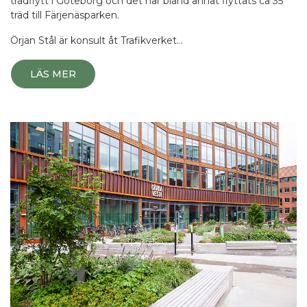
trädflytt i Göteborg och det har bland annat flyttats ca 35
träd till Färjenäsparken.
Örjan Stål är konsult åt Trafikverket…
LÄS MER