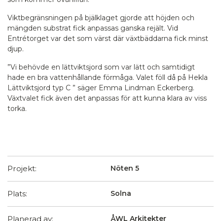
Viktbegränsningen på bjälklaget gjorde att höjden och
mängden substrat fick anpassas ganska rejält. Vid
Entrétorget var det som värst där växtbäddarna fick minst
djup.
”Vi behövde en lättviktsjord som var lätt och samtidigt
hade en bra vattenhållande förmåga. Valet föll då på Hekla
Lättviktsjord typ C ” säger Emma Lindman Eckerberg.
Växtvalet fick även det anpassas för att kunna klara av viss
torka.
Projekt:
Nöten 5
Plats:
Solna
Planerad av:
ÅWL Arkitekter