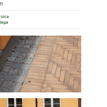
21
rsica
laga