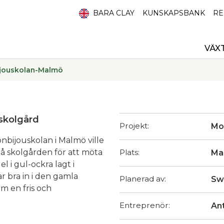
BARA CLAY
KUNSKAPSBANK
RE
VÄX
jouskolan-Malmö
skolgård
Projekt:
Mo
nbijouskolan i Malmö ville
å skolgården för att möta
Plats:
Ma
 i gul-ockra lagt i
r bra in i den gamla
Planerad av:
Sw
m en fris och
Entreprenör:
An