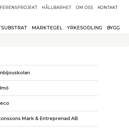
FERENSPROJEKT
HÅLLBARHET
OM OSS
KONTAKT
TSUBSTRAT
MARKTEGEL
YRKESODLING
BYGG
nbijouskolan
lmö
eco
tonssons Mark & Entreprenad AB