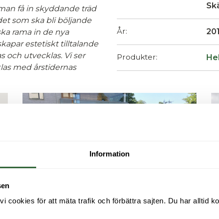
Skä
 man få in skyddande träd
det som ska bli böljande
År:
20
ka rama in de nya
 skapar estetiskt tilltalande
s och utvecklas. Vi ser
Produkter:
He
las med årstidernas
Information
sen
cookies för att mäta trafik och förbättra sajten. Du har alltid ko