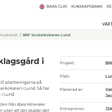
BARA CLAY
KUNSKAPSBANK
RE
VÄX
xtsubstrat
BRF Sockerkokaren-Lund
klagsgård i
Projekt:
BR
Plats:
Lu
till planteringarna på
erkokaren i Lund. Så här
Planerad av:
Val
 i Lund.
Ja
ten från Bara Mineraler
Entreprenör:
JJ
 utan att det skadar det