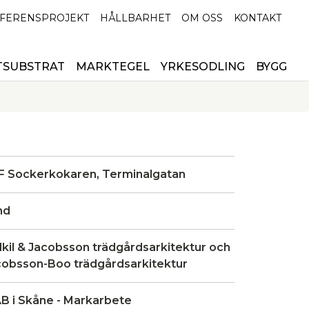
FERENSPROJEKT
HÅLLBARHET
OM OSS
KONTAKT
TSUBSTRAT
MARKTEGEL
YRKESODLING
BYGG
F Sockerkokaren, Terminalgatan
nd
lkil & Jacobsson trädgårdsarkitektur och
cobsson-Boo trädgårdsarkitektur
AB i Skåne - Markarbete