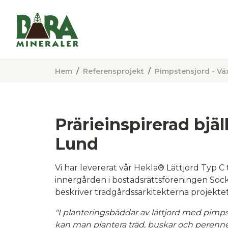
Hem
Referensprojekt
Pimpstensjord - Vä
Prärieinspirerad bjäl
Lund
Vi har levererat vår Hekla® Lättjord Typ C 
innergården i bostadsrättsföreningen Sock
beskriver trädgårdssarkitekterna projektet
"I planteringsbäddar av lättjord med pimps
kan man plantera träd, buskar och perenner